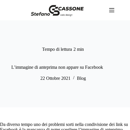
Salta
al
contenuto
Tempo di lettura
2 min
L’immagine di anteprima non appare su Facebook
22 Ottobre 2021
Blog
Da diverso tempo uno dei problemi sorti nella condivisione dei link su
Facebook è la mancanza di poter scegliere l’immagine di anteprima,