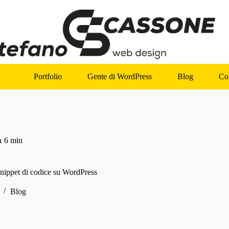
Portfolio
Gente di WordPress
Blog
Con
a
6 min
snippet di codice su WordPress
Blog