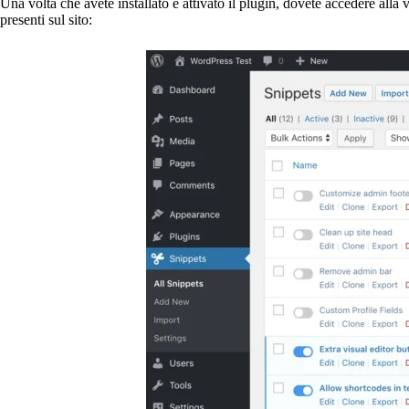
Una volta che avete installato e attivato il plugin, dovete accedere alla
presenti sul sito: