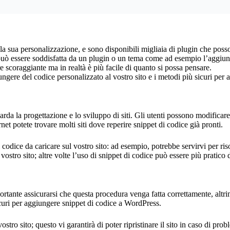
ua personalizzazione, e sono disponibili migliaia di plugin che possono
può essere soddisfatta da un plugin o un tema come ad esempio l’aggiunt
scoraggiante ma in realtà è più facile di quanto si possa pensare.
ungere del codice personalizzato al vostro sito e i metodi più sicuri pe
a la progettazione e lo sviluppo di siti. Gli utenti possono modificare i
net potete trovare molti siti dove reperire snippet di codice già pronti.
i codice da caricare sul vostro sito: ad esempio, potrebbe servirvi per r
vostro sito; altre volte l’uso di snippet di codice può essere più pratico
nte assicurarsi che questa procedura venga fatta correttamente, altrimen
uri per aggiungere snippet di codice a WordPress.
ro sito; questo vi garantirà di poter ripristinare il sito in caso di pro