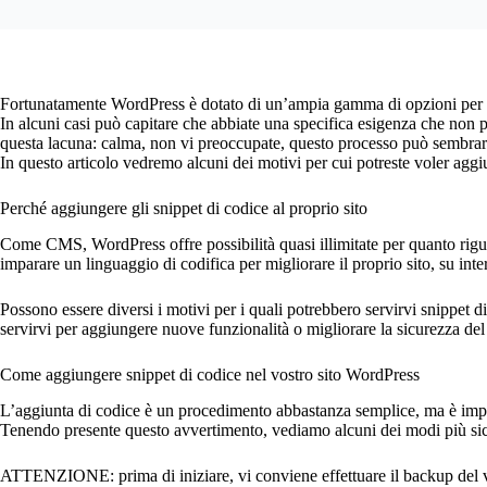
Fortunatamente WordPress è dotato di un’ampia gamma di opzioni per la s
In alcuni casi può capitare che abbiate una specifica esigenza che non 
questa lacuna: calma, non vi preoccupate, questo processo può sembrare 
In questo articolo vedremo alcuni dei motivi per cui potreste voler aggi
Perché aggiungere gli snippet di codice al proprio sito
Come CMS, WordPress offre possibilità quasi illimitate per quanto riguard
imparare un linguaggio di codifica per migliorare il proprio sito, su inter
Possono essere diversi i motivi per i quali potrebbero servirvi snippet d
servirvi per aggiungere nuove funzionalità o migliorare la sicurezza del 
Come aggiungere snippet di codice nel vostro sito WordPress
L’aggiunta di codice è un procedimento abbastanza semplice, ma è importa
Tenendo presente questo avvertimento, vediamo alcuni dei modi più sic
ATTENZIONE: prima di iniziare, vi conviene effettuare il backup del vost