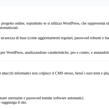
rogetto online, soprattutto se si utilizza WordPress, che rappresenta oltr
utomatizzati.
i sicurezza di base (come aggiornamenti regolari, password robuste e bac
per WordPress, analizzandone caratteristiche, pro e contro, e aiutandoti 
ttacchi informatici non colpisce il CMS stesso, bensì i suoi temi e plug
vinare username e password tramite software automatici.
e raggiunga il sito.