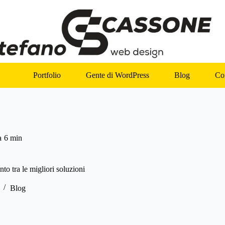
Portfolio
Gente di WordPress
Blog
Con
a
6 min
to tra le migliori soluzioni
Blog