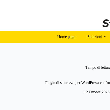
Salta
al
contenuto
Home page
Soluzioni
Tempo di lettur
Plugin di sicurezza per WordPress: confron
12 Ottobre 2025